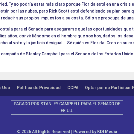
 Fried, “y no podría estar más claro porque Florida está en una crisis
 están por las nubes, pero Rick Scott está defendiendo su plan para q
 reducir sus propios impuestos a su costa. Sólo se preocupa de una 
 postula para el Senado para asegurarse que las oportunidades que tu
iez años, convirtiéndome en el hombre que soy hoy, dados los desafí
echo al voto y la justicia desigual... Sé quién es Florida. Creo en su c
a campaña de Stanley Campbell para el Senado de los Estados Unidos
e Uso
Política de Privacidad
CCPA
Optar por no Participar 
PAGADO POR STANLEY CAMPBELL PARA EL SENADO DE
EE.UU.
© 2026 All Rights Reserved | Powered by
KDI Media