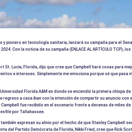
s y pionero en tecnología sanitaria, lanzará su campaña para el Se
 2024. Con la noticia de su campaña (ENLACE AL ARTÍCULO TCP), los
rt St. Lucie, Florida, dijo que cree que Campbell hará cosas para mej
talentos e intereses. Simplemente me emociona porque sé que pasa m
a Universidad Florida A&M en donde se encendió la primera chispa de
de regreso a casa iban con la intención de compartir su anuncio c
y Campbell fue recibido en el escenario frente a decenas de miles de
desfile por Tallahassee.
 también expresan su alivio por el hecho de que Stanley Campbell se
ta del Partido Demócrata de Florida, Nikki Fried, cree que Rick Sco