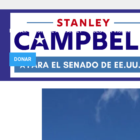
HOGAR
CONOCE A STANLEY
NUESTRA VISIÓN
N
Los Demócratas de Flor
DONAR
Campbell al Senado de
Nov 11, 2023
|
NOTICIAS